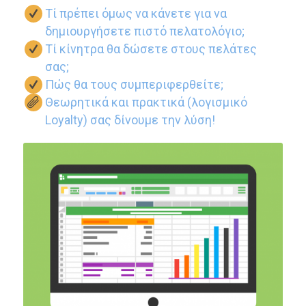
Τί πρέπει όμως να κάνετε για να
δημιουργήσετε πιστό πελατολόγιο;
Τί κίνητρα θα δώσετε στους πελάτες
σας;
Πώς θα τους συμπεριφερθείτε;
Θεωρητικά και πρακτικά (λογισμικό
Loyalty) σας δίνουμε την λύση!